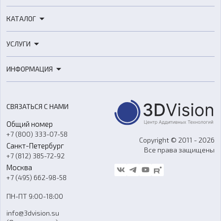
КАТАЛОГ
3D-принтеры
УСЛУГИ
3D-сканеры
3D-печать
Роботы
ИНФОРМАЦИЯ
3D-моделирование
Расходные материалы
Цены
3D-сканирование
Станки с ЧПУ
Акции
Реверс-инжиниринг
Оборудование и материалы для вакуумного литья
СВЯЗАТЬСЯ С НАМИ
Портфолио
Литье пластмасс
Аксессуары и прочее оборудование
Общий номер
О компании
Ремонт и услуги
Программное обеспечение
+7 (800) 333-07-58
Контакты
Copyright © 2011 - 2026
Санкт-Петербург
Все права защищены
Гос. закупки
+7 (812) 385-72-92
Стать дилером
Москва
Блог
+7 (495) 662-98-58
Доставка
ПН-ПТ 9:00-18:00
Отзывы
info@3dvision.su
FAQ