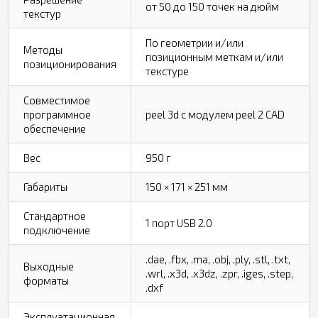
от 50 до 150 точек на дюйм
текстур
По геометрии и/или
Методы
позиционным меткам и/или
позиционирования
текстуре
Совместимое
программное
peel 3d с модулем peel 2 CAD
обеспечение
Вес
950 г
Габариты
150 × 171 × 251 мм
Стандартное
1 порт USB 2.0
подключение
.dae, .fbx, .ma, .obj, .ply, .stl, .txt,
Выходные
.wrl, .x3d, .x3dz, .zpr, .iges, .step,
форматы
.dxf
Эксплуатационная