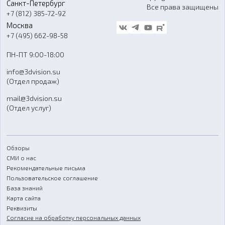
Санкт-Петербург
Все права защищены
Гос. закупки
+7 (812) 385-72-92
Стать дилером
Москва
Блог
+7 (495) 662-98-58
Доставка
ПН-ПТ 9:00-18:00
Отзывы
info@3dvision.su
FAQ
(Отдел продаж)
mail@3dvision.su
(Отдел услуг)
Обзоры
СМИ о нас
Рекомендательные письма
Пользовательское соглашение
База знаний
Карта сайта
Реквизиты
Согласие на обработку персональных данных