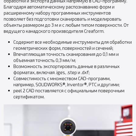
обработки и экспорта данных напрямую в CAD-программу.
Благодаря автоматическому распознаванию форм и
расширенному набору программных инструментов
позволяет без подготовки сканировать и моделировать
объекты размером до 3 м и с любым типом поверхности. От
ведущего канадского производителя Creaform.
Содержит все необходимые инструменты для обработки
геометрических форм, поверхностей и сечений;
Впечатляющая точность сканирования до 0,1 мм и
объемная точность 0,3 мм/м;
Возможность экспортировать данные в различных
форматах, включая .iges, .step и .dxf;
Совместимость с множеством CAD-программ,
например, SOLIDWORKS®, Inventor®, PTC и другими;
peel 2 CAD поставляется с официальным поверочным
сертификатом.