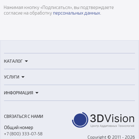
Нажимая кнопку «Подписаться», вы подтверждаете
согласие на обработку
персональных данных
.
КАТАЛОГ
3D-принтеры
УСЛУГИ
3D-сканеры
3D-печать
Роботы
ИНФОРМАЦИЯ
3D-моделирование
Расходные материалы
Цены
3D-сканирование
Станки с ЧПУ
Акции
Реверс-инжиниринг
Оборудование и материалы для вакуумного литья
СВЯЗАТЬСЯ С НАМИ
Портфолио
Литье пластмасс
Аксессуары и прочее оборудование
Общий номер
О компании
Ремонт и услуги
Программное обеспечение
+7 (800) 333-07-58
Контакты
Copyright © 2011 - 2026