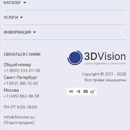
КАТАЛОГ
3D-принтеры
УСЛУГИ
3D-сканеры
3D-печать
Роботы
ИНФОРМАЦИЯ
3D-моделирование
Расходные материалы
Цены
3D-сканирование
Станки с ЧПУ
Акции
Реверс-инжиниринг
Оборудование и материалы для вакуумного литья
СВЯЗАТЬСЯ С НАМИ
Портфолио
Литье пластмасс
Аксессуары и прочее оборудование
Общий номер
О компании
Ремонт и услуги
Программное обеспечение
+7 (800) 333-07-58
Контакты
Copyright © 2011 - 2026
Санкт-Петербург
Все права защищены
Гос. закупки
+7 (812) 385-72-92
Стать дилером
Москва
Блог
+7 (495) 662-98-58
Доставка
ПН-ПТ 9:00-18:00
Отзывы
info@3dvision.su
FAQ
(Отдел продаж)