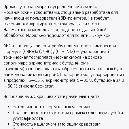
Промежуточная марка с усредненными физико-
механическими свойствами, специально разработана для
начинающих пользователей 3D-принтера. Не требует
высоких температур как экструдера, так и стола.
Напечатанная модель легко поддается дальнейшей
обработке. Идеально подойдет для печати 3D-ручкой.
АБС-пластик (акрилонитрилбутадиенстирол, химическая
формула (C8H8)x·(C4H6)y·(C3H3N)z) — ударопрочная
техническая термопластическая смола на основе
сополимера акрилонитрила с бутадиеном и
стиролом(название пластика образовано из начальных букв
наименований мономеров). Пропорции могут варьироваться
в пределах: 15—35 % акрилонитрила, 5—30 % бутадиена и 40
—60 % стирола.Свойства:
Непрозрачный. Окрашивается в различные цвета.
Нетоксичность в нормальных условиях.
Долговечность в отсутствии прямых солнечных лучей и
ультрафиолета
Стойкость к щелочам и моющим средствам