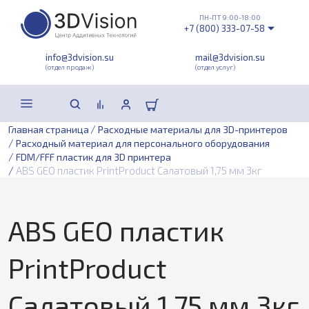
ПН-ПТ 9:00-18:00
+7 (800) 333-07-58
info@3dvision.su
mail@3dvision.su
(отдел продаж)
(отдел услуг)
/
Главная страница
Расходные материалы для 3D-принтеров
/
Расходный материал для персонального оборудования
/
FDM/FFF пластик для 3D принтера
/
ABS GEO пластик PrintProduct Салатовый 1,75 мм 3кг
ABS GEO пластик
PrintProduct
Салатовый 1,75 мм 3кг