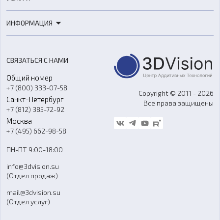
3D-сканеры
3D-печать
Роботы
ИНФОРМАЦИЯ
3D-моделирование
Расходные материалы
Цены
3D-сканирование
Станки с ЧПУ
Акции
Реверс-инжиниринг
Оборудование и материалы для вакуумного литья
СВЯЗАТЬСЯ С НАМИ
Портфолио
Литье пластмасс
Аксессуары и прочее оборудование
Общий номер
О компании
Ремонт и услуги
Программное обеспечение
+7 (800) 333-07-58
Контакты
Copyright © 2011 - 2026
Санкт-Петербург
Все права защищены
Гос. закупки
+7 (812) 385-72-92
Стать дилером
Москва
Блог
+7 (495) 662-98-58
Доставка
ПН-ПТ 9:00-18:00
Отзывы
info@3dvision.su
FAQ
(Отдел продаж)
mail@3dvision.su
(Отдел услуг)