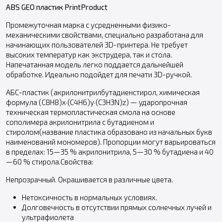
ABS GEO пластик PrintProduct
Промежуточная марка с усредненными физико-
механическими свойствами, специально разработана для
начинающих пользователей 3D-принтера. Не требует
высоких температур как экструдера, так и стола.
Напечатанная модель легко поддается дальнейшей
обработке. Идеально подойдет для печати 3D-ручкой.
АБС-пластик (акрилонитрилбутадиенстирол, химическая
формула (C8H8)x·(C4H6)y·(C3H3N)z) — ударопрочная
техническая термопластическая смола на основе
сополимера акрилонитрила с бутадиеном и
стиролом(название пластика образовано из начальных букв
наименований мономеров). Пропорции могут варьироваться
в пределах: 15—35 % акрилонитрила, 5—30 % бутадиена и 40
—60 % стирола.Свойства:
Непрозрачный. Окрашивается в различные цвета.
Нетоксичность в нормальных условиях.
Долговечность в отсутствии прямых солнечных лучей и
ультрафиолета