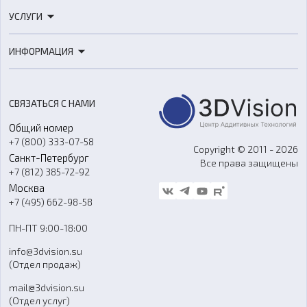
3D-принтеры
УСЛУГИ
3D-сканеры
3D-печать
Роботы
ИНФОРМАЦИЯ
3D-моделирование
Расходные материалы
Цены
3D-сканирование
Станки с ЧПУ
Акции
Реверс-инжиниринг
Оборудование и материалы для вакуумного литья
СВЯЗАТЬСЯ С НАМИ
Портфолио
Литье пластмасс
Аксессуары и прочее оборудование
Общий номер
О компании
Ремонт и услуги
Программное обеспечение
+7 (800) 333-07-58
Контакты
Copyright © 2011 - 2026
Санкт-Петербург
Все права защищены
Гос. закупки
+7 (812) 385-72-92
Стать дилером
Москва
Блог
+7 (495) 662-98-58
Доставка
ПН-ПТ 9:00-18:00
Отзывы
info@3dvision.su
FAQ
(Отдел продаж)
mail@3dvision.su
(Отдел услуг)