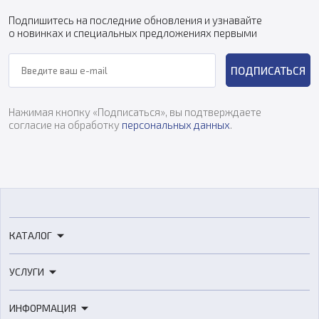
Подпишитесь на последние обновления и узнавайте
о новинках и специальных предложениях первыми
ПОДПИСАТЬСЯ
Нажимая кнопку «Подписаться», вы подтверждаете
согласие на обработку
персональных данных
.
КАТАЛОГ
3D-принтеры
УСЛУГИ
3D-сканеры
3D-печать
Роботы
ИНФОРМАЦИЯ
3D-моделирование
Расходные материалы