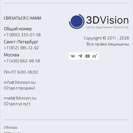
Цены
3D-сканирование
Станки с ЧПУ
Акции
Реверс-инжиниринг
Оборудование и материалы для вакуумного литья
СВЯЗАТЬСЯ С НАМИ
Портфолио
Литье пластмасс
Аксессуары и прочее оборудование
Общий номер
О компании
Ремонт и услуги
Программное обеспечение
+7 (800) 333-07-58
Контакты
Copyright © 2011 - 2026
Санкт-Петербург
Все права защищены
Гос. закупки
+7 (812) 385-72-92
Стать дилером
Москва
Блог
+7 (495) 662-98-58
Доставка
ПН-ПТ 9:00-18:00
Отзывы
info@3dvision.su
FAQ
(Отдел продаж)
mail@3dvision.su
(Отдел услуг)
Обзоры
СМИ о нас