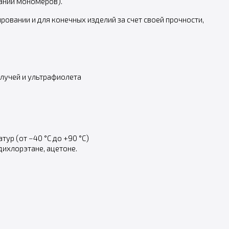
аний мономеров).
ровании и для конечных изделий за счет своей прочности,
лучей и ультрафиолета
ур (от −40 °C до +90 °C)
дихлорэтане, ацетоне.