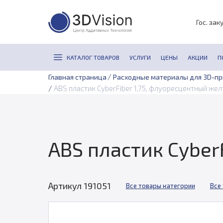
Гос. зак
КАТАЛОГ ТОВАРОВ
УСЛУГИ
ЦЕНЫ
АКЦИИ
П
/
Главная страница
Расходные материалы для 3D-п
/
ABS пластик CyberFiber 1,75, флуоресцентный желт
ABS пластик Cyber
Артикул 191051
Все товары категории
Все