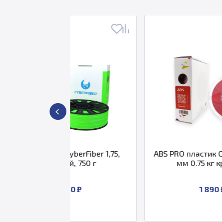
CyberFiber 1,75,
ABS PRO пластик CyberFiber 1.75
ый, 750 г
мм 0.75 кг красный
 740 ₽
1 890 ₽