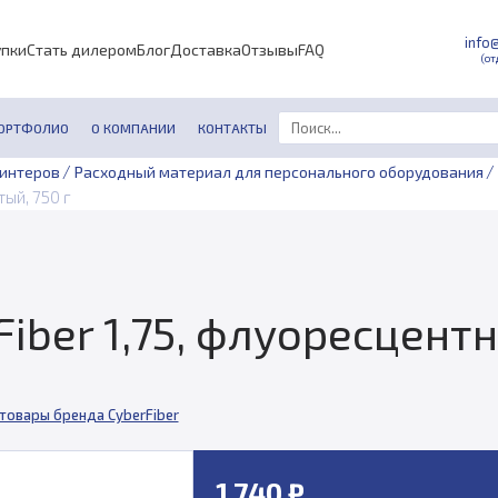
info
упки
Стать дилером
Блог
Доставка
Отзывы
FAQ
(от
ОРТФОЛИО
О КОМПАНИИ
КОНТАКТЫ
/
/
ринтеров
Расходный материал для персонального оборудования
ый, 750 г
Fiber 1,75, флуоресцент
 товары бренда CyberFiber
1 740 ₽