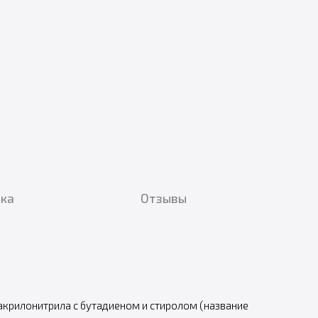
вка
Отзывы
акрилонитрила с бутадиеном и стиролом (название