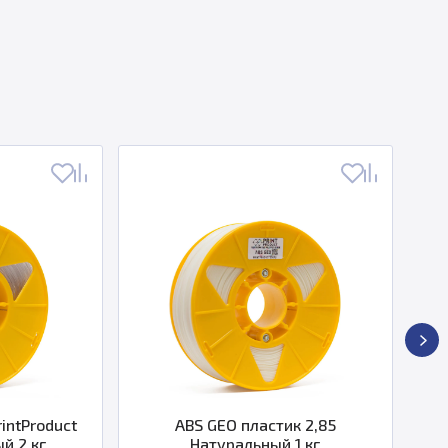
tProduct
ABS GEO пластик 2,85
PLA
2 кг
Натуральный 1 кг