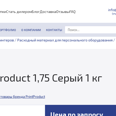
info
упки
Стать дилером
Блог
Доставка
Отзывы
FAQ
(от
ОРТФОЛИО
О КОМПАНИИ
КОНТАКТЫ
/
/
ринтеров
Расходный материал для персонального оборудования
roduct 1,75 Серый 1 кг
 товары бренда PrintProduct
Цена по запросу