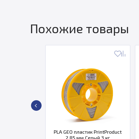
Похожие товары
rintProduct
PLA GEO пластик PrintProduct
A
 0,750 кг
2,85 мм Серый 3 кг