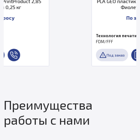
85
PLA GEO пластик PrintProduct 1,75
Фиолетовый 1 кг
По запросу
Технология печати
FDM/FFF
Под заказ
Преимущества
работы с нами