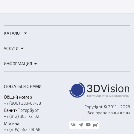
КАТАЛОГ
3D-принтеры
УСЛУГИ
3D-сканеры
3D-печать
Роботы
ИНФОРМАЦИЯ
3D-моделирование
Расходные материалы
Цены
3D-сканирование
Станки с ЧПУ
Акции
Реверс-инжиниринг
Оборудование и материалы для вакуумного литья
СВЯЗАТЬСЯ С НАМИ
Портфолио
Литье пластмасс
Аксессуары и прочее оборудование
Общий номер
О компании
Ремонт и услуги
Программное обеспечение
+7 (800) 333-07-58
Контакты
Copyright © 2011 - 2026
Санкт-Петербург
Все права защищены
Гос. закупки
+7 (812) 385-72-92
Стать дилером
Москва
Блог
+7 (495) 662-98-58