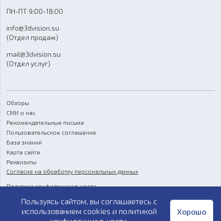
Доставка
ПН-ПТ 9:00-18:00
Отзывы
info@3dvision.su
FAQ
(Отдел продаж)
mail@3dvision.su
(Отдел услуг)
Обзоры
СМИ о нас
Рекомендательные письма
Пользовательское соглашение
База знаний
Карта сайта
Реквизиты
Согласие на обработку персональных данных
Политика конфиденциальности
Пользуясь сайтом, вы соглашаетесь с
Публичная оферта
использованием cookies и
политикой
Хорошо
конфиденциальности
.