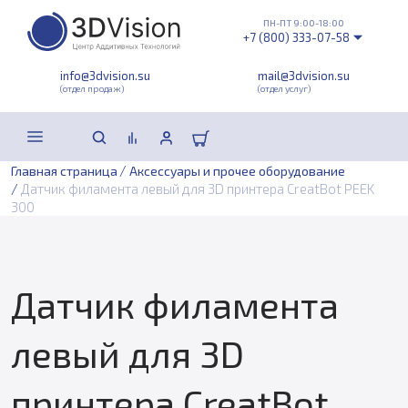
ПН-ПТ 9:00-18:00
+7 (800) 333-07-58
info@3dvision.su
mail@3dvision.su
(отдел продаж)
(отдел услуг)
/
Главная страница
Аксессуары и прочее оборудование
/
Датчик филамента левый для 3D принтера CreatBot PEEK
300
Датчик филамента
левый для 3D
принтера CreatBot