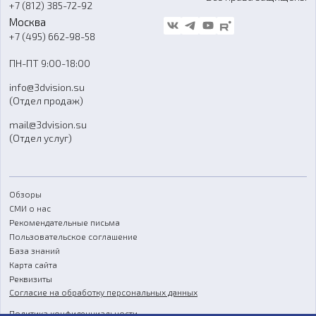
+7 (812) 385-72-92
Стать дилером
Москва
Блог
+7 (495) 662-98-58
Доставка
ПН-ПТ 9:00-18:00
Отзывы
info@3dvision.su
FAQ
(Отдел продаж)
mail@3dvision.su
(Отдел услуг)
Обзоры
СМИ о нас
Рекомендательные письма
Пользовательское соглашение
База знаний
Карта сайта
Реквизиты
Согласие на обработку персональных данных
Политика конфиденциальности