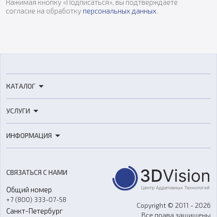
Нажимая кнопку «Подписаться», вы подтверждаете
согласие на обработку
персональных данных
.
КАТАЛОГ
3D-принтеры
УСЛУГИ
3D-сканеры
3D-печать
Роботы
ИНФОРМАЦИЯ
3D-моделирование
Расходные материалы
Цены
3D-сканирование
Станки с ЧПУ
Акции
Реверс-инжиниринг
Оборудование и материалы для вакуумного литья
СВЯЗАТЬСЯ С НАМИ
Портфолио
Литье пластмасс
Аксессуары и прочее оборудование
Общий номер
О компании
Ремонт и услуги
Программное обеспечение
+7 (800) 333-07-58
Контакты
Copyright © 2011 - 2026
Санкт-Петербург
Все права защищены
Гос. закупки