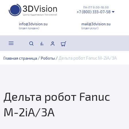
ПН-ПТ 9:00-18:00
+7 (800) 333-07-58
info@3dvision.su
mail@3dvision.su
(отдел продаж)
(отдел услуг)
/
/
Дельта робот Fanuc M-2iA/3A
Главная страница
Роботы
Дельта робот Fanuc
M-2iA/3A