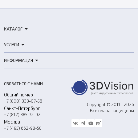
КАТАЛОГ
3D-принтеры
УСЛУГИ
3D-сканеры
3D-печать
Роботы
ИНФОРМАЦИЯ
3D-моделирование
Расходные материалы
Цены
3D-сканирование
Станки с ЧПУ
Акции
Реверс-инжиниринг
Оборудование и материалы для вакуумного литья
СВЯЗАТЬСЯ С НАМИ
Портфолио
Литье пластмасс
Аксессуары и прочее оборудование
Общий номер
О компании
Ремонт и услуги
Программное обеспечение
+7 (800) 333-07-58
Контакты
Copyright © 2011 - 2026
Санкт-Петербург
Все права защищены
Гос. закупки
+7 (812) 385-72-92
Стать дилером
Москва
Блог
+7 (495) 662-98-58
Доставка