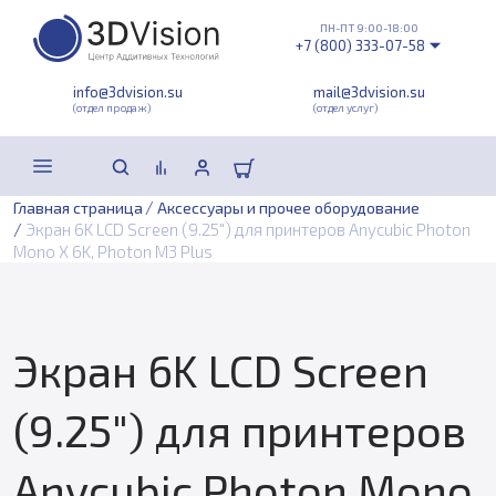
ПН-ПТ 9:00-18:00
+7 (800) 333-07-58
info@3dvision.su
mail@3dvision.su
(отдел продаж)
(отдел услуг)
/
Главная страница
Аксессуары и прочее оборудование
/
Экран 6K LCD Screen (9.25") для принтеров Anycubic Photon
Mono X 6K, Photon M3 Plus
Экран 6K LCD Screen
(9.25") для принтеров
Anycubic Photon Mono