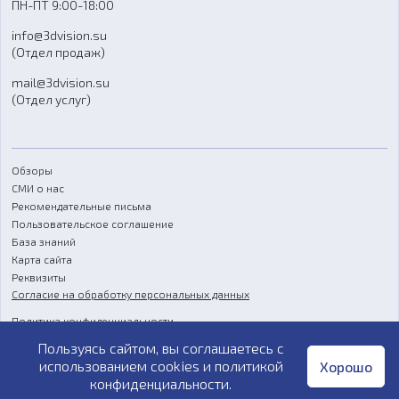
ПН-ПТ 9:00-18:00
Отзывы
info@3dvision.su
FAQ
(Отдел продаж)
mail@3dvision.su
(Отдел услуг)
Обзоры
СМИ о нас
Рекомендательные письма
Пользовательское соглашение
База знаний
Карта сайта
Реквизиты
Согласие на обработку персональных данных
Политика конфиденциальности
Пользуясь сайтом, вы соглашаетесь с
Публичная оферта
использованием cookies и
политикой
Хорошо
конфиденциальности
.