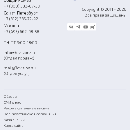
Общий номер
О компании
Ремонт и услуги
Программное обеспечение
+7 (800) 333-07-58
Контакты
Copyright © 2011 - 2026
Санкт-Петербург
Все права защищены
Гос. закупки
+7 (812) 385-72-92
Стать дилером
Москва
Блог
+7 (495) 662-98-58
Доставка
ПН-ПТ 9:00-18:00
Отзывы
info@3dvision.su
FAQ
(Отдел продаж)
mail@3dvision.su
(Отдел услуг)
Обзоры
СМИ о нас
Рекомендательные письма
Пользовательское соглашение
База знаний
Карта сайта