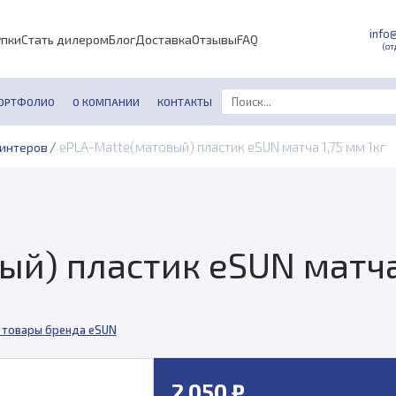
info
упки
Стать дилером
Блог
Доставка
Отзывы
FAQ
(от
ОРТФОЛИО
О КОМПАНИИ
КОНТАКТЫ
/
ePLA-Matte(матовый) пластик eSUN матча 1,75 мм 1кг
ринтеров
й) пластик eSUN матча 
 товары бренда eSUN
2 050 ₽