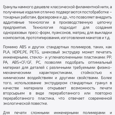
Гранулы намного дешевле классической филаментной нити, а
полученные изделия отлично подвергаются постобработке –
токарных работам, фрезеровке и др., что позволяет внедрить
аддитивные технологии в производственную цепочку
предприятия. Технология подходит для создания
одноразовых пресс-форм, пуансонов, матриц для выкладки
композитов, прототипирования, изготовления макетов и т.д.
Помимо ABS и других стандартных полимеров, таких, как
PLA, HDPE,PE, PETG, шнековый экструдер может печатать
инженерными, стекло- и угленаполненными пластиками: PP,
PA, ABS+CF/GF, PC, позволяя подобрать оптимальный
материал для деталей с различными требуемыми физико-
механическими характеристиками, стойкостью к
химическим воздействиям и другими свойствами. Более
того, использование экструдером стандартных гранул в
качестве материала открывает возможность печати
вторсырьем в виде переработанного или повторно
переработанного пластика, что отвечает современной
экологической повестке.
Для печати сложными инженерными полимерами и