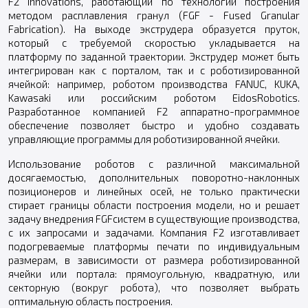
F2 innovations, работающий по технологии построения
методом расплавления гранул (FGF - Fused Granular
Fabrication). На выходе экструдера образуется пруток,
который с требуемой скоростью укладывается на
платформу по заданной траектории. Экструдер может быть
интегрирован как с порталом, так и с роботизированной
ячейкой: например, роботом производства FANUC, KUKA,
Kawasaki или российским роботом EidosRobotics.
Разработанное компанией F2 аппаратно-программное
обеспечение позволяет быстро и удобно создавать
управляющие программы для роботизированной ячейки.
Использование роботов с различной максимальной
досягаемостью, дополнительных поворотно-наклонных
позиционеров и линейных осей, не только практически
стирает границы области построения модели, но и решает
задачу внедрения FGFсистем в существующие производства,
с их запросами и задачами. Компания F2 изготавливает
подогреваемые платформы печати по индивидуальным
размерам, в зависимости от размера роботизированной
ячейки или портала: прямоугольную, квадратную, или
секторную (вокруг робота), что позволяет выбрать
оптимальную область построения.