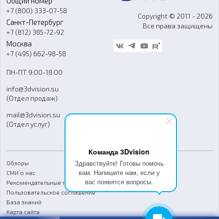
Общий номер
О компании
Ремонт и услуги
Программное обеспечение
+7 (800) 333-07-58
Контакты
Copyright © 2011 - 2026
Санкт-Петербург
Все права защищены
Гос. закупки
+7 (812) 385-72-92
Стать дилером
Москва
Блог
+7 (495) 662-98-58
Доставка
ПН-ПТ 9:00-18:00
Отзывы
info@3dvision.su
FAQ
(Отдел продаж)
mail@3dvision.su
(Отдел услуг)
Команда 3Dvision
Здравствуйте! Готовы помочь
Обзоры
вам. Напишите нам, если у
СМИ о нас
вас появятся вопросы.
Рекомендательные письма
Пользовательское соглашение
База знаний
Карта сайта