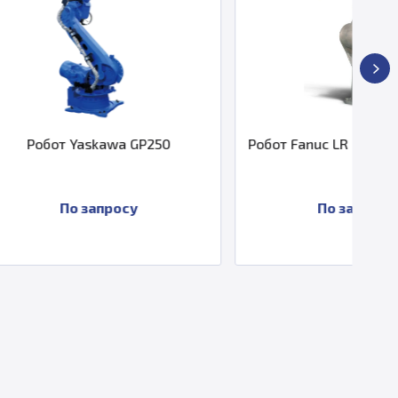
wa GP250
Робот Fanuc LR Mate 200iD/7WP
осу
По запросу