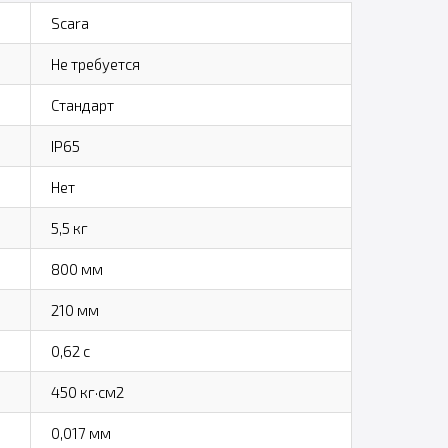
Scara
Не требуется
Стандарт
IP65
Нет
5,5 кг
800 мм
210 мм
0,62 с
450 кг·см2
0,017 мм