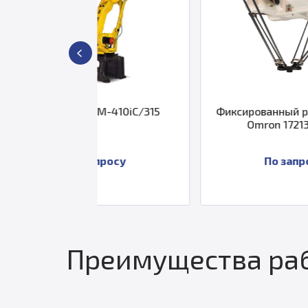
c M-410iC/315
Фиксированный робот Quattro
Omron 17213-26011
апросу
По запросу
Преимущества раб