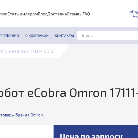
info
упки
Стать дилером
Блог
Доставка
Отзывы
FAQ
(от
ОРТФОЛИО
О КОМПАНИИ
КОНТАКТЫ
eCobra Omron 17111-18030
бот eCobra Omron 17111
 товары бренда Omron
Цена по запросу