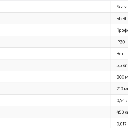
Scara
БЫВШ
Проф
IP20
Нет
5,5 кг
800 
210 м
0,54 с
450 к
0,017