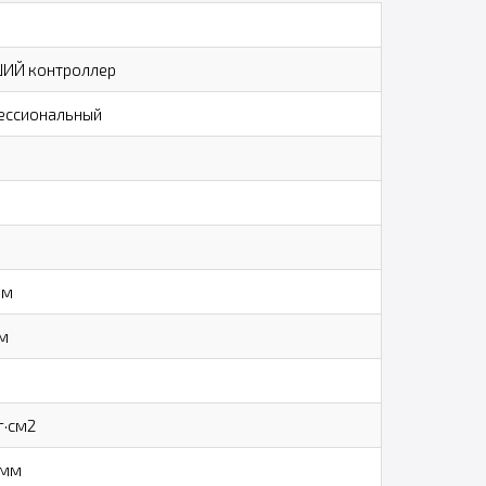
ИЙ контроллер
ессиональный
мм
м
г·см2
 мм