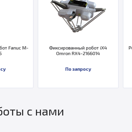
Фиксированный робот iX4
Робот коллабора
Omron RX4-2166014
RT6-1011
По запросу
По запр
оты с нами