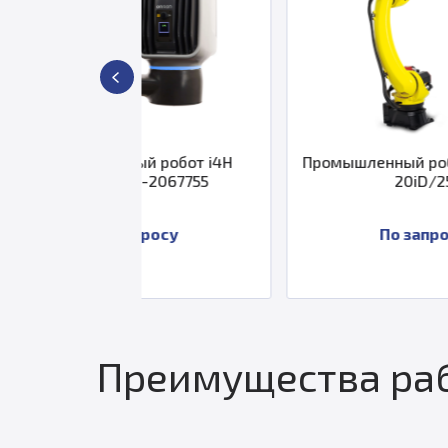
ный робот i4H
Промышленный робот Fanuc M-
S4-2067755
20iD/25
апросу
По запросу
Преимущества раб