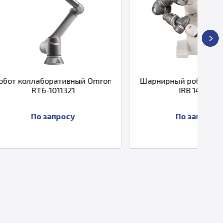
тивный Omron
Шарнирный робот ABB YuMi® -
321
IRB 14000
осу
По запросу