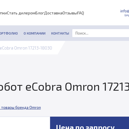
info
упки
Стать дилером
Блог
Доставка
Отзывы
FAQ
(от
ОРТФОЛИО
О КОМПАНИИ
КОНТАКТЫ
eCobra Omron 17213-18030
бот eCobra Omron 1721
 товары бренда Omron
Цена по запросу