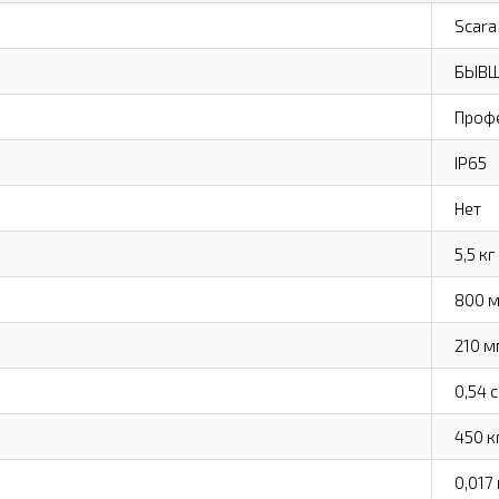
Scara
БЫВШ
Проф
IP65
Нет
5,5 кг
800 
210 м
0,54 с
450 к
0,017