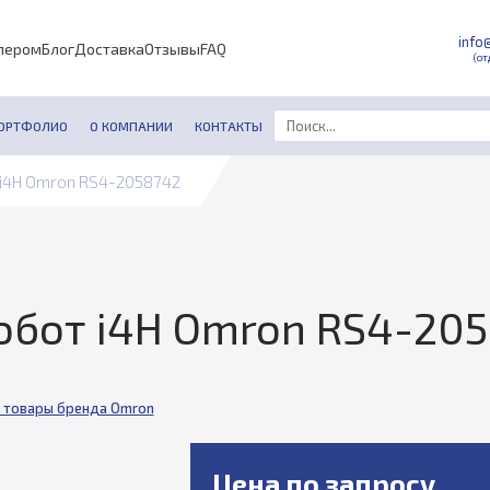
info
лером
Блог
Доставка
Отзывы
FAQ
(от
ОРТФОЛИО
О КОМПАНИИ
КОНТАКТЫ
i4H Omron RS4-2058742
бот i4H Omron RS4-20
 товары бренда Omron
Цена по запросу