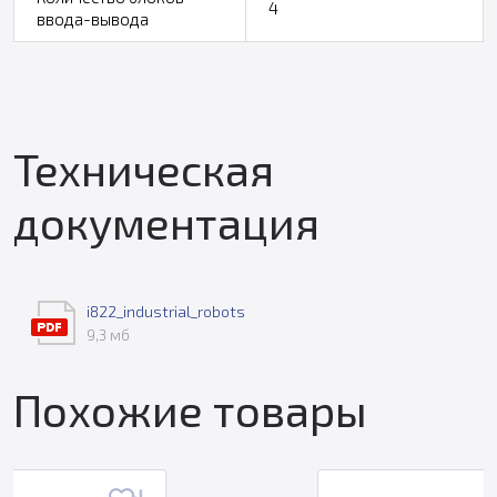
4
ввода-вывода
Техническая
документация
i822_industrial_robots
9,3 мб
Похожие товары