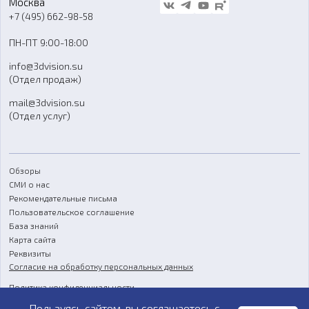
Москва
Блог
+7 (495) 662-98-58
Доставка
ПН-ПТ 9:00-18:00
Отзывы
info@3dvision.su
FAQ
(Отдел продаж)
mail@3dvision.su
(Отдел услуг)
Обзоры
СМИ о нас
Рекомендательные письма
Пользовательское соглашение
База знаний
Карта сайта
Реквизиты
Согласие на обработку персональных данных
Политика конфиденциальности
Пользуясь сайтом, вы соглашаетесь с
Публичная оферта