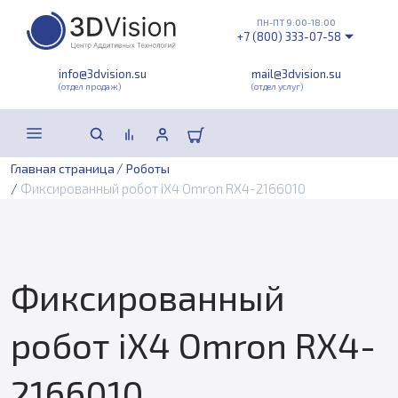
ПН-ПТ 9:00-18:00
+7 (800) 333-07-58
info@3dvision.su
mail@3dvision.su
(отдел продаж)
(отдел услуг)
/
Главная страница
Роботы
/
Фиксированный робот iX4 Omron RX4-2166010
Фиксированный
робот iX4 Omron RX4-
2166010