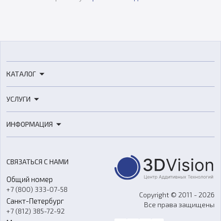
КАТАЛОГ
3D-принтеры
УСЛУГИ
3D-сканеры
3D-печать
Роботы
ИНФОРМАЦИЯ
3D-моделирование
Расходные материалы
Цены
3D-сканирование
Станки с ЧПУ
Акции
Реверс-инжиниринг
Оборудование и материалы для вакуумного литья
СВЯЗАТЬСЯ С НАМИ
Портфолио
Литье пластмасс
Аксессуары и прочее оборудование
Общий номер
О компании
Ремонт и услуги
Программное обеспечение
+7 (800) 333-07-58
Контакты
Copyright © 2011 - 2026
Санкт-Петербург
Все права защищены
Гос. закупки
+7 (812) 385-72-92
Стать дилером