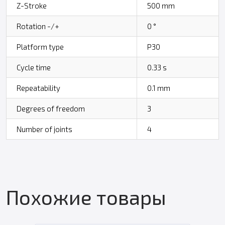
Z-Stroke
500 mm
Rotation -/+
0 °
Platform type
P30
Cycle time
0.33 s
Repeatability
0.1 mm
Degrees of freedom
3
Number of joints
4
Похожие товары