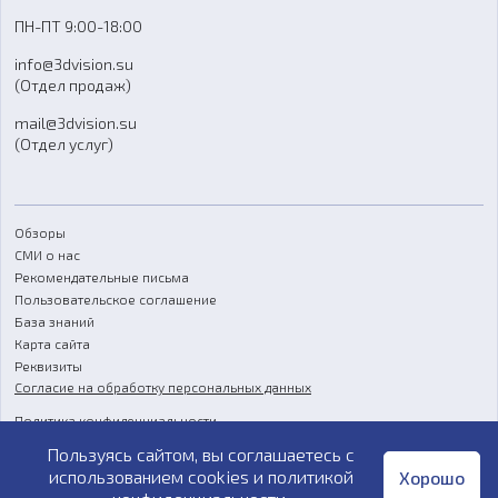
Доставка
ПН-ПТ 9:00-18:00
Отзывы
info@3dvision.su
FAQ
(Отдел продаж)
mail@3dvision.su
(Отдел услуг)
Обзоры
СМИ о нас
Рекомендательные письма
Пользовательское соглашение
База знаний
Карта сайта
Реквизиты
Согласие на обработку персональных данных
Политика конфиденциальности
Пользуясь сайтом, вы соглашаетесь с
Публичная оферта
использованием cookies и
политикой
Хорошо