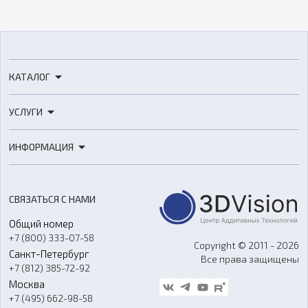
КАТАЛОГ
3D-принтеры
УСЛУГИ
3D-сканеры
3D-печать
Роботы
ИНФОРМАЦИЯ
3D-моделирование
Расходные материалы
Цены
3D-сканирование
Станки с ЧПУ
Акции
Реверс-инжиниринг
Оборудование и материалы для вакуумного литья
СВЯЗАТЬСЯ С НАМИ
Портфолио
Литье пластмасс
Аксессуары и прочее оборудование
Общий номер
О компании
Ремонт и услуги
Программное обеспечение
+7 (800) 333-07-58
Контакты
Copyright © 2011 - 2026
Санкт-Петербург
Все права защищены
Гос. закупки
+7 (812) 385-72-92
Стать дилером
Москва
Блог
+7 (495) 662-98-58