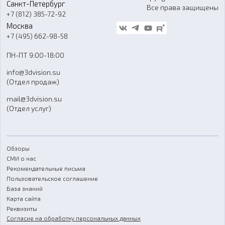
Санкт-Петербург
Все права защищены
Гос. закупки
+7 (812) 385-72-92
Стать дилером
Москва
Блог
+7 (495) 662-98-58
Доставка
ПН-ПТ 9:00-18:00
Отзывы
info@3dvision.su
FAQ
(Отдел продаж)
mail@3dvision.su
(Отдел услуг)
Обзоры
СМИ о нас
Рекомендательные письма
Пользовательское соглашение
База знаний
Карта сайта
Реквизиты
Согласие на обработку персональных данных