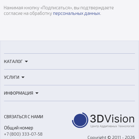
Нажимая кнопку «Подписаться», вы подтверждаете
согласие на обработку
персональных данных
.
КАТАЛОГ
3D-принтеры
УСЛУГИ
3D-сканеры
3D-печать
Роботы
ИНФОРМАЦИЯ
3D-моделирование
Расходные материалы
Цены
3D-сканирование
Станки с ЧПУ
Акции
Реверс-инжиниринг
Оборудование и материалы для вакуумного литья
СВЯЗАТЬСЯ С НАМИ
Портфолио
Литье пластмасс
Аксессуары и прочее оборудование
Общий номер
О компании
Ремонт и услуги
Программное обеспечение
+7 (800) 333-07-58
Контакты
Copyright © 2011 - 2026