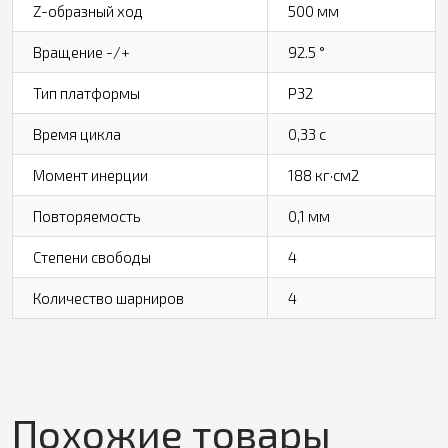
Z-образный ход
500 мм
Вращение -/+
92.5 °
Тип платформы
P32
Время цикла
0,33 с
Момент инерции
188 кг·см2
Повторяемость
0,1 мм
Степени свободы
4
Количество шарниров
4
Похожие товары