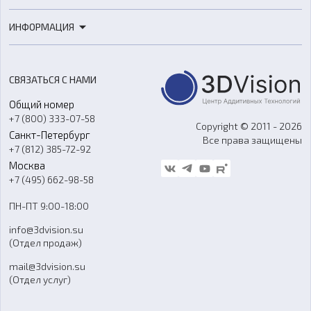
3D-печать
Роботы
ИНФОРМАЦИЯ
3D-моделирование
Расходные материалы
Цены
3D-сканирование
Станки с ЧПУ
Акции
Реверс-инжиниринг
Оборудование и материалы для вакуумного литья
СВЯЗАТЬСЯ С НАМИ
Портфолио
Литье пластмасс
Аксессуары и прочее оборудование
Общий номер
О компании
Ремонт и услуги
Программное обеспечение
+7 (800) 333-07-58
Контакты
Copyright © 2011 - 2026
Санкт-Петербург
Все права защищены
Гос. закупки
+7 (812) 385-72-92
Стать дилером
Москва
Блог
+7 (495) 662-98-58
Доставка
ПН-ПТ 9:00-18:00
Отзывы
info@3dvision.su
FAQ
(Отдел продаж)
mail@3dvision.su
(Отдел услуг)