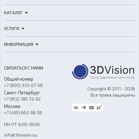
КАТАЛОГ
3D-принтеры
УСЛУГИ
3D-сканеры
3D-печать
Роботы
ИНФОРМАЦИЯ
3D-моделирование
Расходные материалы
Цены
3D-сканирование
Станки с ЧПУ
Акции
Реверс-инжиниринг
Оборудование и материалы для вакуумного литья
СВЯЗАТЬСЯ С НАМИ
Портфолио
Литье пластмасс
Аксессуары и прочее оборудование
Общий номер
О компании
Ремонт и услуги
Программное обеспечение
+7 (800) 333-07-58
Контакты
Copyright © 2011 - 2026
Санкт-Петербург
Все права защищены
Гос. закупки
+7 (812) 385-72-92
Стать дилером
Москва
Блог
+7 (495) 662-98-58
Доставка
ПН-ПТ 9:00-18:00
Отзывы
info@3dvision.su
FAQ