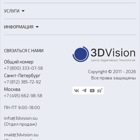
3D-принтеры
УСЛУГИ
3D-сканеры
3D-печать
Роботы
ИНФОРМАЦИЯ
3D-моделирование
Расходные материалы
Цены
3D-сканирование
Станки с ЧПУ
Акции
Реверс-инжиниринг
Оборудование и материалы для вакуумного литья
СВЯЗАТЬСЯ С НАМИ
Портфолио
Литье пластмасс
Аксессуары и прочее оборудование
Общий номер
О компании
Ремонт и услуги
Программное обеспечение
+7 (800) 333-07-58
Контакты
Copyright © 2011 - 2026
Санкт-Петербург
Все права защищены
Гос. закупки
+7 (812) 385-72-92
Стать дилером
Москва
Блог
+7 (495) 662-98-58
Доставка
ПН-ПТ 9:00-18:00
Отзывы
info@3dvision.su
FAQ
(Отдел продаж)
mail@3dvision.su