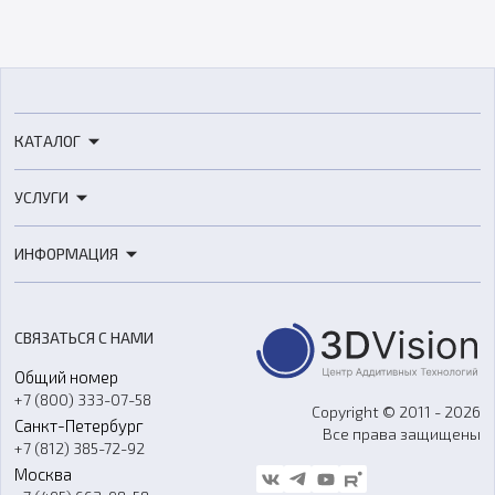
КАТАЛОГ
3D-принтеры
УСЛУГИ
3D-сканеры
3D-печать
Роботы
ИНФОРМАЦИЯ
3D-моделирование
Расходные материалы
Цены
3D-сканирование
Станки с ЧПУ
Акции
Реверс-инжиниринг
Оборудование и материалы для вакуумного литья
СВЯЗАТЬСЯ С НАМИ
Портфолио
Литье пластмасс
Аксессуары и прочее оборудование
Общий номер
О компании
Ремонт и услуги
Программное обеспечение
+7 (800) 333-07-58
Контакты
Copyright © 2011 - 2026
Санкт-Петербург
Все права защищены
Гос. закупки
+7 (812) 385-72-92
Стать дилером
Москва
Блог