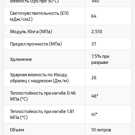
Вязкость (cps при 30°C)
340
Светочувствительность (E10
64
мДж/см2)
Модуль Юнга (МПа)
2,510
Предел прочности (МПа)
37
7.5% при
Удлинение
разрыве
Ударная вязкость по Изоду,
26
образец с надрезом (Дж/м)
Теплостойкость при изгибе 0.46
46°
МПа (°C)
Теплостойкость при изгибе 1.81
41°
МПа (°C)
Объем
10 литров