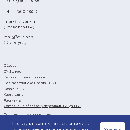
+7 (495) 662-98-58
Доставка
ПН-ПТ 9:00-18:00
Отзывы
info@3dvision.su
FAQ
(Отдел продаж)
mail@3dvision.su
(Отдел услуг)
Обзоры
СМИ о нас
Рекомендательные письма
Пользовательское соглашение
База знаний
Карта сайта
Реквизиты
Согласие на обработку персональных данных
Политика конфиденциальности
Пользуясь сайтом, вы соглашаетесь с
Публичная оферта
использованием cookies и
политикой
Хорошо