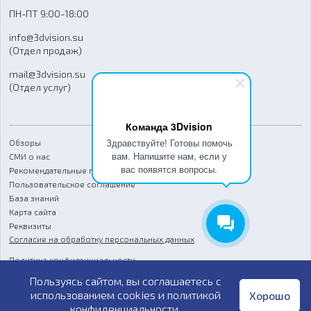
Доставка
ПН-ПТ 9:00-18:00
Отзывы
info@3dvision.su
FAQ
(Отдел продаж)
mail@3dvision.su
(Отдел услуг)
Команда 3Dvision
Здравствуйте! Готовы помочь
Обзоры
вам. Напишите нам, если у
СМИ о нас
вас появятся вопросы.
Рекомендательные письма
Пользовательское соглашение
База знаний
Карта сайта
Реквизиты
Согласие на обработку персональных данных
Политика конфиденциальности
Пользуясь сайтом, вы соглашаетесь с
Публичная оферта
использованием cookies и
политикой
Хорошо
конфиденциальности
.