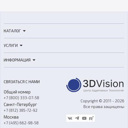
КАТАЛОГ
3D-принтеры
УСЛУГИ
3D-сканеры
3D-печать
Роботы
ИНФОРМАЦИЯ
3D-моделирование
Расходные материалы
Цены
3D-сканирование
Станки с ЧПУ
Акции
Реверс-инжиниринг
Оборудование и материалы для вакуумного литья
СВЯЗАТЬСЯ С НАМИ
Портфолио
Литье пластмасс
Аксессуары и прочее оборудование
Общий номер
О компании
Ремонт и услуги
Программное обеспечение
+7 (800) 333-07-58
Контакты
Copyright © 2011 - 2026
Санкт-Петербург
Все права защищены
Гос. закупки
+7 (812) 385-72-92
Стать дилером
Москва
Блог
+7 (495) 662-98-58