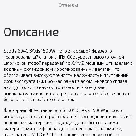
Отзывы
Описание
Scotle 6040 3Axis 1500W – это 3-х осевой фрезерно-
гравировальный станок с ЧПУ. Оборудован высокоточной
шарико-винтовой передачей по X/Y/Z, мощным шпинделем с
водяным охлаждением и хромированными валами, что
обеспечивает высокую точность, надежность и длительный
срок эксплуатации. Прочная рама из алюминиевого сплава
дает дополнительную устойчивость, а концевые
выключатели и кнопка экстренной остановки обеспечивают
безопасность в работе со станком.
Фрезерный ЧПУ-станок Scotle 6040 3Axis 1500W широко
используется как на производственных предприятиях, так и в
небольших мастерских. Подходит для работы с такими
материалами как: фанера, дерево, пенопласт, алюминий,
цинк, латунь, МДФ и ДСП, ПЭТ, полистирол, двухслойные