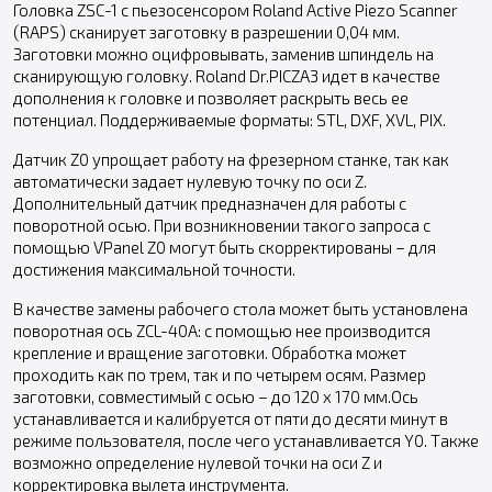
Головка ZSC-1 с пьезосенсором Roland Active Piezo Scanner
(RAPS) сканирует заготовку в разрешении 0,04 мм.
Заготовки можно оцифровывать, заменив шпиндель на
сканирующую головку. Roland Dr.PICZA3 идет в качестве
дополнения к головке и позволяет раскрыть весь ее
потенциал. Поддерживаемые форматы: STL, DXF, XVL, PIX.
Датчик Z0 упрощает работу на фрезерном станке, так как
автоматически задает нулевую точку по оси Z.
Дополнительный датчик предназначен для работы с
поворотной осью. При возникновении такого запроса с
помощью VPanel Z0 могут быть скорректированы – для
достижения максимальной точности.
В качестве замены рабочего стола может быть установлена
поворотная ось ZCL-40A: с помощью нее производится
крепление и вращение заготовки. Обработка может
проходить как по трем, так и по четырем осям. Размер
заготовки, совместимый с осью – до 120 x 170 мм.Ось
устанавливается и калибруется от пяти до десяти минут в
режиме пользователя, после чего устанавливается Y0. Также
возможно определение нулевой точки на оси Z и
корректировка вылета инструмента.