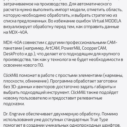
затрачиваемое на производство. Для автоматического
расчета нужно выполнить импорт модели, отметить область,
которую необходимо обработать, и выбрать стратегию из
списка предложенных. Во избежание ошибок Virtual MODELA
визуализирует обработку перед тем, как отправить данные
на MDX-40A.
MDX-40A совместим с другими профессиональными CAM-
пакетами (например, ArtCAM, PowerMill, CoopperCAM,
DeskProto и др.), что делает его подходящим для крупного
производства, так как у технолога не будет необходимости в
освоении нового ПО.
ClickMill поможет в работе с простыми элементами (карманы,
плоскости, обнижение). Программа обработает заготовки
без 3D-данных и векторов: достаточно задать габариты и
выбрать подходящий инструмент. ClickMill также подойдет
новому пользователю и предоставит релевантные
подсказки.
Dr. Engrave обеспечивает двухмерную обработку. Помимо
использования уже доступных стандартных True Type
помогает в создании уникальных однопроходных шрифтов,