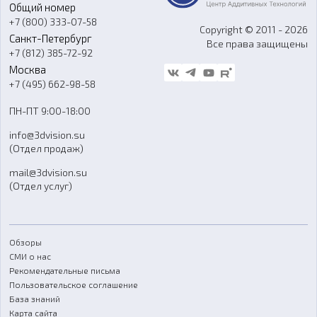
Общий номер
О компании
Ремонт и услуги
Программное обеспечение
+7 (800) 333-07-58
Контакты
Copyright © 2011 - 2026
Санкт-Петербург
Все права защищены
Гос. закупки
+7 (812) 385-72-92
Стать дилером
Москва
Блог
+7 (495) 662-98-58
Доставка
ПН-ПТ 9:00-18:00
Отзывы
info@3dvision.su
FAQ
(Отдел продаж)
mail@3dvision.su
(Отдел услуг)
Обзоры
СМИ о нас
Рекомендательные письма
Пользовательское соглашение
База знаний
Карта сайта