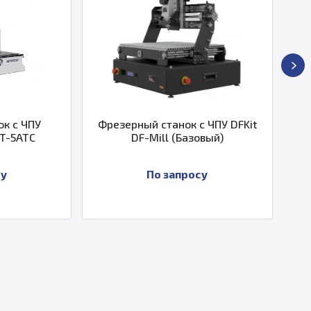
резерный станок с ЧПУ DFKit
Фрезерный станок с 
DF-Mill (Базовый)
камню F-Stone 90
По запросу
По запросу