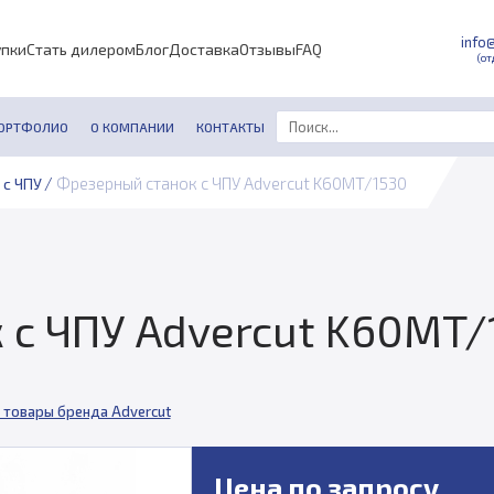
info
упки
Стать дилером
Блог
Доставка
Отзывы
FAQ
(от
ОРТФОЛИО
О КОМПАНИИ
КОНТАКТЫ
/
Фрезерный станок с ЧПУ Advercut K60MT/1530
 с ЧПУ
 с ЧПУ Advercut K60MT/
 товары бренда Advercut
Цена по запросу