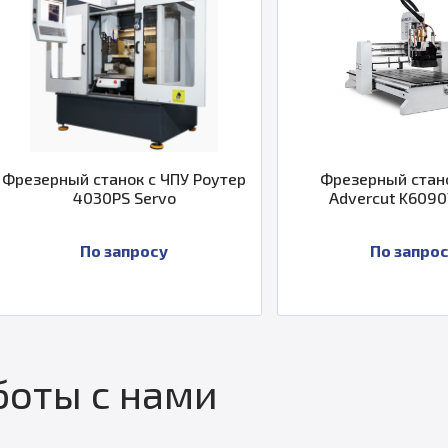
с ЧПУ Роутер
Фрезерный станок с ЧПУ
Ф
rvo
Advercut K6090T-5ATC
су
По запросу
оты с нами