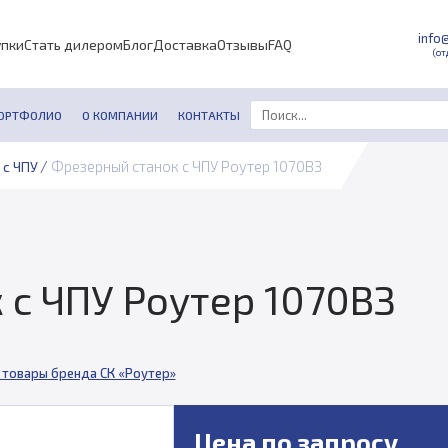
info
упки
Стать дилером
Блог
Доставка
Отзывы
FAQ
(от
ОРТФОЛИО
О КОМПАНИИ
КОНТАКТЫ
/
Фрезерный станок с ЧПУ Роутер 1070ВЗ
 с ЧПУ
 с ЧПУ Роутер 1070ВЗ
 товары бренда СК «Роутер»
Цена по запросу