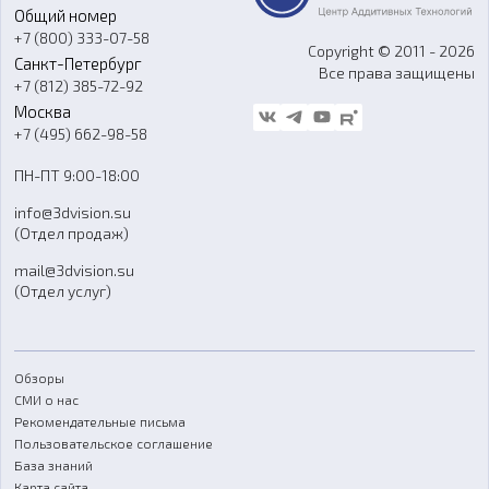
Общий номер
О компании
Ремонт и услуги
Программное обеспечение
+7 (800) 333-07-58
Контакты
Copyright © 2011 - 2026
Санкт-Петербург
Все права защищены
Гос. закупки
+7 (812) 385-72-92
Стать дилером
Москва
Блог
+7 (495) 662-98-58
Доставка
ПН-ПТ 9:00-18:00
Отзывы
info@3dvision.su
FAQ
(Отдел продаж)
mail@3dvision.su
(Отдел услуг)
Обзоры
СМИ о нас
Рекомендательные письма
Пользовательское соглашение
База знаний
Карта сайта