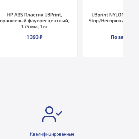
ик U3Print,
U3print NYLON SC2 V0 Flame
оресцентный,
Stop/Негорючий, 1.75 мм, 450 г
, 1 кг
3 ₽
По запросу
Квалифицированные