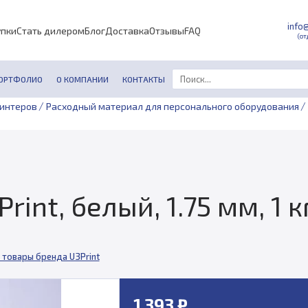
info
упки
Стать дилером
Блог
Доставка
Отзывы
FAQ
(от
ОРТФОЛИО
О КОМПАНИИ
КОНТАКТЫ
/
/
ринтеров
Расходный материал для персонального оборудования
int, белый, 1.75 мм, 1 к
 товары бренда U3Print
1 393 ₽