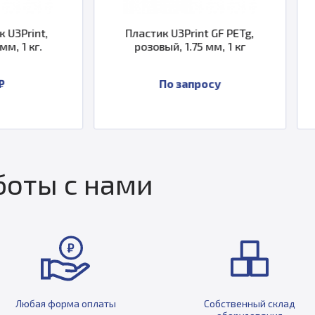
Пластик U3Print GF PETg,
HP ABS Пласт
розовый, 1.75 мм, 1 кг
оранжевый флу
1.75 мм
По запросу
1 39
оты с нами
Любая форма оплаты
Собственный склад