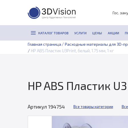
Гос. зак
КАТАЛОГ ТОВАРОВ
УСЛУГИ
ЦЕНЫ
АКЦИИ
П
/
Главная страница
Расходные материалы для 3D-п
/
HP ABS Пластик U3Print, белый, 1.75 мм, 1 кг
HP ABS Пластик U3Pr
Артикул 194754
Все товары категории
Все