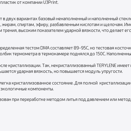
пластик от компании U3Print.
 в двух вариантах базовый ненаполненный и наполненный стек
, жирам, спиртам, эфиру, разбавленным кислотам и щелочам. И
 трения, высоким показателем ударной вязкости, что делает е
еделенная тестом DMA составляет 89-95С, но тестовая косточка
столбик термометра в термокамере поднялся до 150С. Наполненн
ле кристаллизации. Так, некристаллизованный TERYLENE имеет
ьшается ударная вязкость, но повышается модуль упругости.
легка кристаллизованное состояние. Для полной кристаллизаци
т экологичные компоненты.
зован при переработке методом литья под давлением или метод