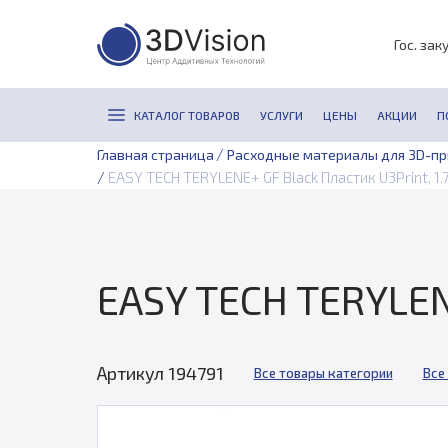
Гос. зак
КАТАЛОГ ТОВАРОВ
УСЛУГИ
ЦЕНЫ
АКЦИИ
П
/
Главная страница
Расходные материалы для 3D-п
/
EASY TECH TERYLENE+ GF Black Пластик U3Print, 1.7
EASY TECH TERYLENE
Артикул 194791
Все товары категории
Все