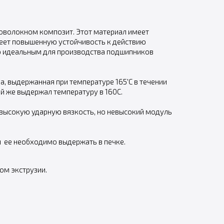
ловолокном композит. Этот материал имеет
меет повышенную устойчивость к действию
го идеальным для производства подшипников
, выдержанная при температуре 165'С в течении
ый же выдержал температуру в 160С.
 высокую ударную вязкость, но невысокий модуль
и ее необходимо выдержать в печке.
ом экструзии.