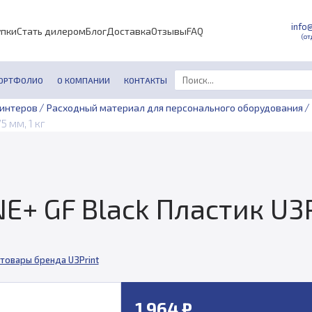
info
упки
Стать дилером
Блог
Доставка
Отзывы
FAQ
(от
ОРТФОЛИО
О КОМПАНИИ
КОНТАКТЫ
/
/
ринтеров
Расходный материал для персонального оборудования
5 мм, 1 кг
+ GF Black Пластик U3Pri
 товары бренда U3Print
1 964 ₽