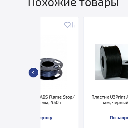
Похожие товары
nt ABS Flame Stop/
Пластик U3Print ABS М10, 1.75
1.75 мм, 450 г
мм, черный, 450 г
 запросу
По запросу