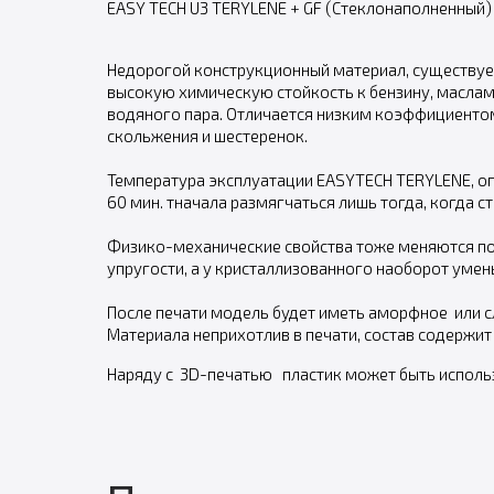
EASY TECH U3 TERYLENE + GF (Стеклонаполненный) 
Недорогой конструкционный материал, существует
высокую химическую стойкость к бензину, маслам
водяного пара. Отличается низким коэффициентом
скольжения и шестеренок.
Температура эксплуатации EASYTECH TERYLENE, опр
60 мин. тначала размягчаться лишь тогда, когда 
Физико-механические свойства тоже меняются пос
упругости, а у кристаллизованного наоборот умен
После печати модель будет иметь аморфное или с
Материала неприхотлив в печати, состав содержи
Наряду с 3D-печатью пластик может быть исполь