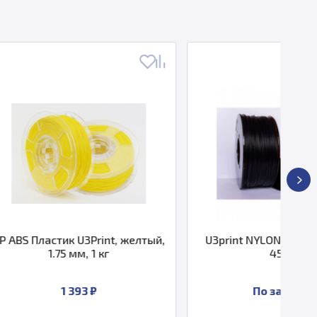
3Print, желтый,
U3print NYLON 6C M4, 1.75 мм,
, 1 кг
450 г
3 ₽
По запросу