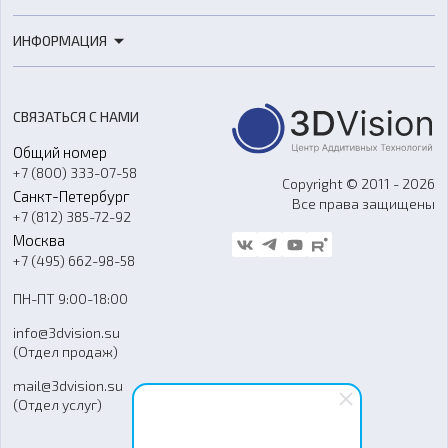
3D-сканеры
3D-печать
Роботы
ИНФОРМАЦИЯ
3D-моделирование
Расходные материалы
Цены
3D-сканирование
Станки с ЧПУ
Акции
Реверс-инжиниринг
Оборудование и материалы для вакуумного литья
СВЯЗАТЬСЯ С НАМИ
Портфолио
Литье пластмасс
Аксессуары и прочее оборудование
Общий номер
О компании
Ремонт и услуги
Программное обеспечение
+7 (800) 333-07-58
Контакты
Copyright © 2011 - 2026
Санкт-Петербург
Все права защищены
Гос. закупки
+7 (812) 385-72-92
Стать дилером
Москва
Блог
+7 (495) 662-98-58
Доставка
ПН-ПТ 9:00-18:00
Отзывы
info@3dvision.su
FAQ
(Отдел продаж)
mail@3dvision.su
(Отдел услуг)