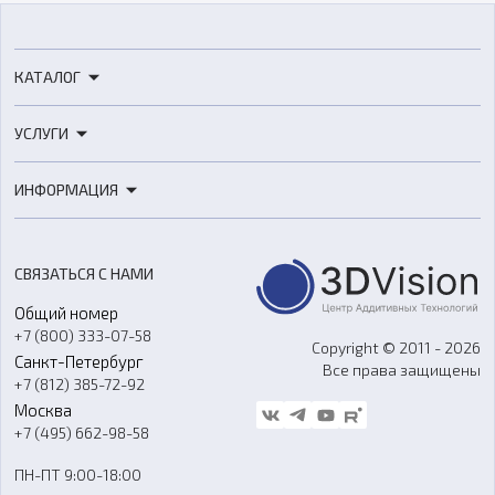
КАТАЛОГ
3D-принтеры
УСЛУГИ
3D-сканеры
3D-печать
Роботы
ИНФОРМАЦИЯ
3D-моделирование
Расходные материалы
Цены
3D-сканирование
Станки с ЧПУ
Акции
Реверс-инжиниринг
Оборудование и материалы для вакуумного литья
СВЯЗАТЬСЯ С НАМИ
Портфолио
Литье пластмасс
Аксессуары и прочее оборудование
Общий номер
О компании
Ремонт и услуги
Программное обеспечение
+7 (800) 333-07-58
Контакты
Copyright © 2011 - 2026
Санкт-Петербург
Все права защищены
Гос. закупки
+7 (812) 385-72-92
Стать дилером
Москва
Блог
+7 (495) 662-98-58
Доставка
ПН-ПТ 9:00-18:00
Отзывы