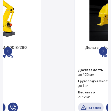
Дельта робот Fanuc M-1iA/1HL
По запросу
Досягаемость
до 420 мм
Грузоподъемность
до 1 кг
Вес нетто
21 *2 кг
Под заказ