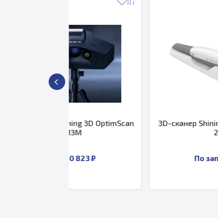
ing 3D OptimScan
3D-сканер Shining 3D Aoralscan
3M
2
 823 ₽
По запросу