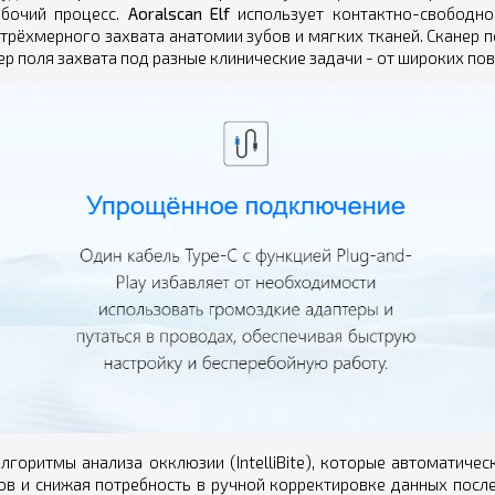
абочий процесс.
Aoralscan Elf
использует контактно-свободно
ёхмерного захвата анатомии зубов и мягких тканей. Сканер п
мер поля захвата под разные клинические задачи - от широких п
лгоритмы анализа окклюзии (IntelliBite), которые автоматиче
в и снижая потребность в ручной корректировке данных посл