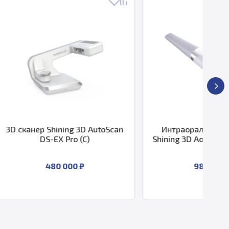
 3D AutoScan
Интраоральный 3D сканер
3D
(C)
Shining 3D Aoralscan 3 Wireless
 ₽
985 998 ₽