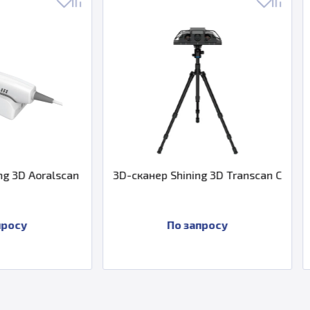
3D-сканер Shining 3D Transcan C
3D сканер Shining
DS-EX Pro 
По запросу
480 000