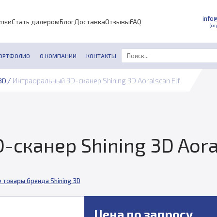
info
упки
Стать дилером
Блог
Доставка
Отзывы
FAQ
(от
ОРТФОЛИО
О КОМПАНИИ
КОНТАКТЫ
/
Интраоральный 3D-сканер Shining 3D Aoralscan Elf
3D
сканер Shining 3D Aoral
е товары бренда Shining 3D
Цена по запросу