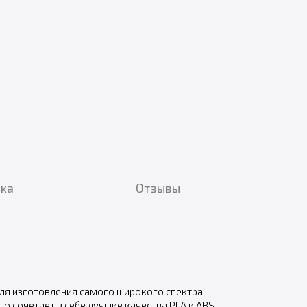
вка
Отзывы
ля изготовления самого широкого спектра
о сочетает в себе лучшие качества PLA и ABS-