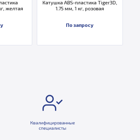
Катушка ABS-пластика Tiger3D,
Катушка пл
ая
1.75 мм, 1 кг, розовая
1.75 мм
По запросу
П
Квалифицированные
специалисты