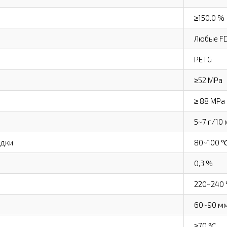
≥150.0 %
Любые FD
PETG
≥52 MPa
≥ 88 MPa
5~7 г/10 
адки
80~100 
0,3 %
220~240
60~90 м
≥70 ℃