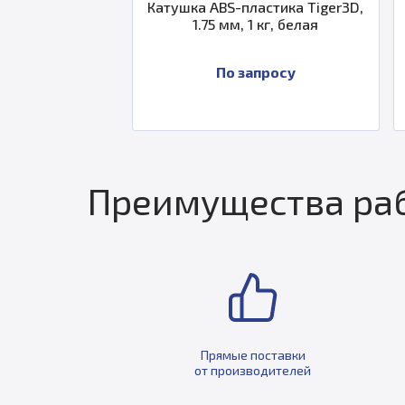
iger3D
Катушка ABS-пластика Tiger3D,
Катушка
вая
1.75 мм, 1 кг, белая
1
По запросу
Преимущества раб
Прямые поставки
от производителей