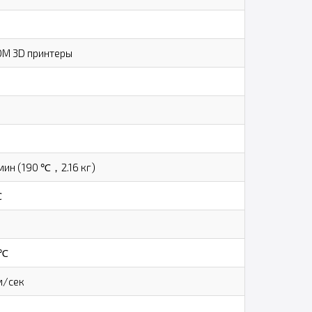
M 3D принтеры
мин (190 ℃，2.16 кг)
℃
 ℃
м/сек