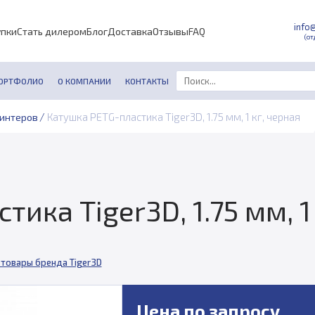
info
упки
Стать дилером
Блог
Доставка
Отзывы
FAQ
(от
ОРТФОЛИО
О КОМПАНИИ
КОНТАКТЫ
/
Катушка PETG-пластика Tiger3D, 1.75 мм, 1 кг, черная
ринтеров
ика Tiger3D, 1.75 мм, 1
 товары бренда Tiger3D
Цена по запросу