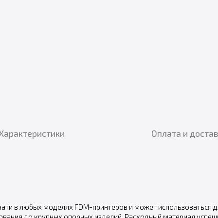
Характеристики
Оплата и доста
чати в любых моделях FDM-принтеров и может использоваться д
ования до крупных опорных изделий. Расходный материал успешн