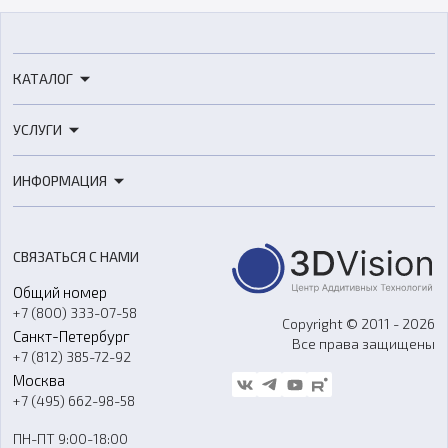
КАТАЛОГ
3D-принтеры
УСЛУГИ
3D-сканеры
3D-печать
Роботы
ИНФОРМАЦИЯ
3D-моделирование
Расходные материалы
Цены
3D-сканирование
Станки с ЧПУ
Акции
Реверс-инжиниринг
Оборудование и материалы для вакуумного литья
СВЯЗАТЬСЯ С НАМИ
Портфолио
Литье пластмасс
Аксессуары и прочее оборудование
Общий номер
О компании
Ремонт и услуги
Программное обеспечение
+7 (800) 333-07-58
Контакты
Copyright © 2011 - 2026
Санкт-Петербург
Все права защищены
Гос. закупки
+7 (812) 385-72-92
Стать дилером
Москва
Блог
+7 (495) 662-98-58
Доставка
ПН-ПТ 9:00-18:00