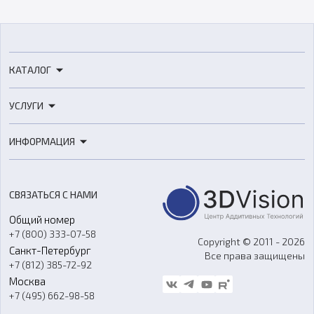
КАТАЛОГ
3D-принтеры
УСЛУГИ
3D-сканеры
3D-печать
Роботы
ИНФОРМАЦИЯ
3D-моделирование
Расходные материалы
Цены
3D-сканирование
Станки с ЧПУ
Акции
Реверс-инжиниринг
Оборудование и материалы для вакуумного литья
СВЯЗАТЬСЯ С НАМИ
Портфолио
Литье пластмасс
Аксессуары и прочее оборудование
Общий номер
О компании
Ремонт и услуги
Программное обеспечение
+7 (800) 333-07-58
Контакты
Copyright © 2011 - 2026
Санкт-Петербург
Все права защищены
Гос. закупки
+7 (812) 385-72-92
Стать дилером
Москва
Блог
+7 (495) 662-98-58
Доставка