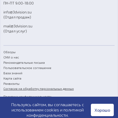
ПН-ПТ 9:00-18:00
Отзывы
info@3dvision.su
FAQ
(Отдел продаж)
mail@3dvision.su
(Отдел услуг)
Обзоры
СМИ о нас
Рекомендательные письма
Пользовательское соглашение
База знаний
Карта сайта
Реквизиты
Согласие на обработку персональных данных
Политика конфиденциальности
Пользуясь сайтом, вы соглашаетесь с
Публичная оферта
использованием cookies и
политикой
Хорошо
конфиденциальности
.