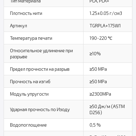
Тип материала
PLA, PLA+
Плотность нити
1.25±0.05 г/см3
Артикул
TGRPLA+175W1
Температура печати
190~220 ℃
Относительное удлинение при
≥10%
разрыве
Предел прочности на разрыв
≥50 MPa
Прочность на изгиб
≥50 MPa
Модуль упругости
≥2300MPa
≥50 Дж/м (ASTM
Ударная прочность по Изоду
D256)
Водопоглощение
0,5 %