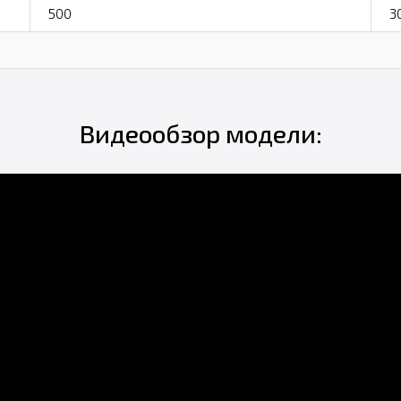
500
3
Видеообзор модели: