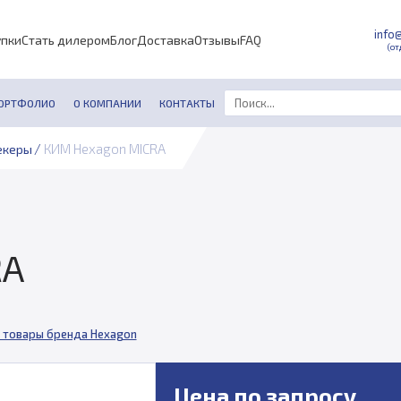
info
упки
Стать дилером
Блог
Доставка
Отзывы
FAQ
(от
ОРТФОЛИО
О КОМПАНИИ
КОНТАКТЫ
/
КИМ Hexagon MICRA
екеры
RA
 товары бренда Hexagon
Цена по запросу