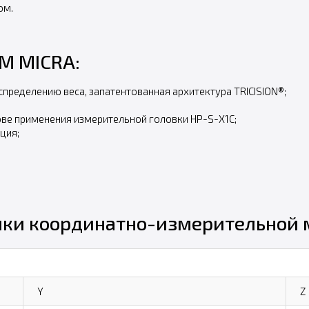
ом.
М MICRA:
пределению веса, запатентованная архитектура TRICISION®;
ове применения измерительной головки HP-S-X1C;
ция;
ики координатно-измерительной
Y
Z