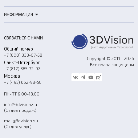
3D-сканеры
3D-печать
Роботы
ИНФОРМАЦИЯ
3D-моделирование
Расходные материалы
Цены
3D-сканирование
Станки с ЧПУ
Акции
Реверс-инжиниринг
Оборудование и материалы для вакуумного литья
СВЯЗАТЬСЯ С НАМИ
Портфолио
Литье пластмасс
Аксессуары и прочее оборудование
Общий номер
О компании
Ремонт и услуги
Программное обеспечение
+7 (800) 333-07-58
Контакты
Copyright © 2011 - 2026
Санкт-Петербург
Все права защищены
Гос. закупки
+7 (812) 385-72-92
Стать дилером
Москва
Блог
+7 (495) 662-98-58
Доставка
ПН-ПТ 9:00-18:00
Отзывы
info@3dvision.su
FAQ
(Отдел продаж)
mail@3dvision.su
(Отдел услуг)