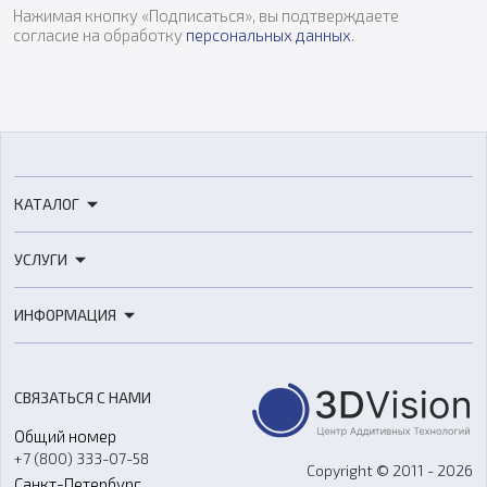
Нажимая кнопку «Подписаться», вы подтверждаете
согласие на обработку
персональных данных
.
КАТАЛОГ
3D-принтеры
УСЛУГИ
3D-сканеры
3D-печать
Роботы
ИНФОРМАЦИЯ
3D-моделирование
Расходные материалы
Цены
3D-сканирование
Станки с ЧПУ
Акции
Реверс-инжиниринг
Оборудование и материалы для вакуумного литья
СВЯЗАТЬСЯ С НАМИ
Портфолио
Литье пластмасс
Аксессуары и прочее оборудование
Общий номер
О компании
Ремонт и услуги
Программное обеспечение
+7 (800) 333-07-58
Контакты
Copyright © 2011 - 2026
Санкт-Петербург