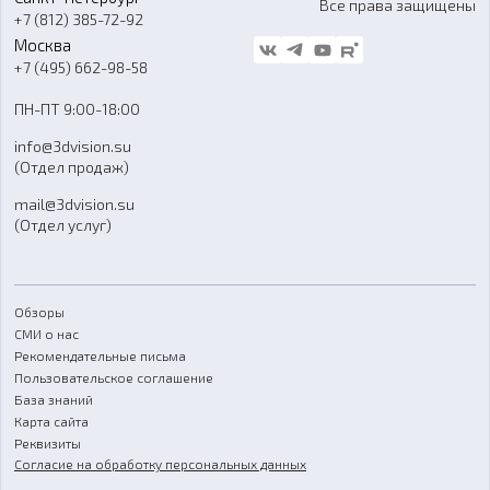
Все права защищены
Гос. закупки
+7 (812) 385-72-92
Стать дилером
Москва
Блог
+7 (495) 662-98-58
Доставка
ПН-ПТ 9:00-18:00
Отзывы
info@3dvision.su
FAQ
(Отдел продаж)
mail@3dvision.su
(Отдел услуг)
Обзоры
СМИ о нас
Рекомендательные письма
Пользовательское соглашение
База знаний
Карта сайта
Реквизиты
Согласие на обработку персональных данных