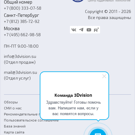
Общий номер
О компании
Ремонт и услуги
Программное обеспечение
+7 (800) 333-07-58
Контакты
Copyright © 2011 - 2026
Санкт-Петербург
Все права защищены
Гос. закупки
+7 (812) 385-72-92
Стать дилером
Москва
Блог
+7 (495) 662-98-58
Доставка
ПН-ПТ 9:00-18:00
Отзывы
info@3dvision.su
FAQ
(Отдел продаж)
mail@3dvision.su
(Отдел услуг)
Команда 3Dvision
Здравствуйте! Готовы помочь
Обзоры
вам. Напишите нам, если у
СМИ о нас
вас появятся вопросы.
Рекомендательные письма
Пользовательское соглашение
База знаний
Карта сайта