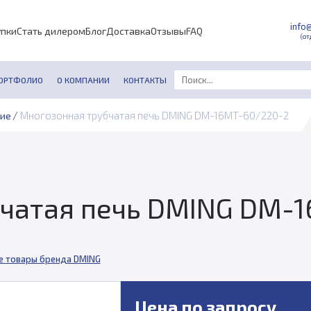
info
упки
Стать дилером
Блог
Доставка
Отзывы
FAQ
(от
ОРТФОЛИО
О КОМПАНИИ
КОНТАКТЫ
/
Многозонная трубчатая печь DMING DM-16MT-60/220-2
ние
чатая печь DMING DM-
е товары бренда DMING
Цена по запросу