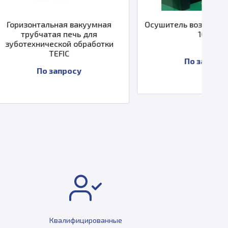
ая вакуумная
Осушитель воздуха Eplus3D ED-
 печь для
10FC
кой обработки
IC
По запросу
просу
Квалифицированные