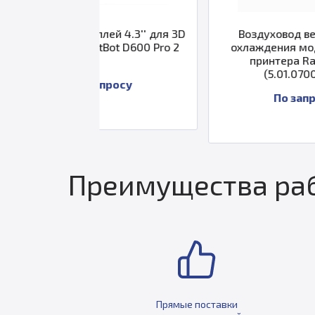
сплей 4.3'' для 3D
Воздуховод вентилятора
eatBot D600 Pro 2
охлаждения модели для 3D
принтера Raise3D E2
(5.01.07006A01)
 запросу
По запросу
Преимущества раб
Прямые поставки