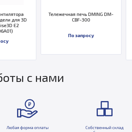
Тележечная печь DMING DM-
Горизонтальн
CBF-300
трубчатая
зуботехничес
TEF
По запросу
По за
оты с нами
Любая форма оплаты
Собственный склад