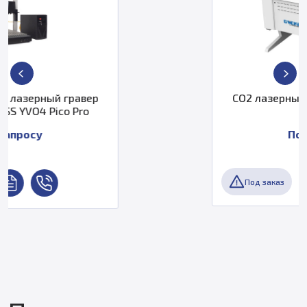
CO2 лазерный гравер G-Weike LG
6040N
По запросу
Под заказ