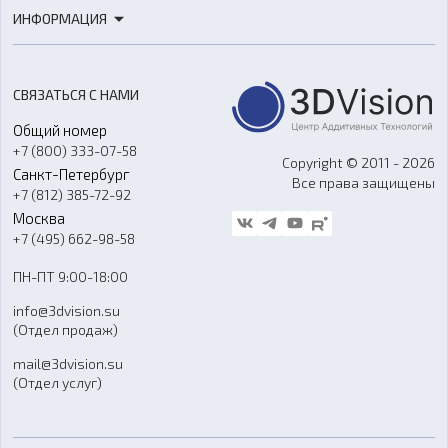
3D-печать
Роботы
ИНФОРМАЦИЯ
3D-моделирование
Расходные материалы
Цены
3D-сканирование
Станки с ЧПУ
Акции
Реверс-инжиниринг
Оборудование и материалы для вакуумного литья
СВЯЗАТЬСЯ С НАМИ
Портфолио
Литье пластмасс
Аксессуары и прочее оборудование
Общий номер
О компании
Ремонт и услуги
Программное обеспечение
+7 (800) 333-07-58
Контакты
Copyright © 2011 - 2026
Санкт-Петербург
Все права защищены
Гос. закупки
+7 (812) 385-72-92
Стать дилером
Москва
Блог
+7 (495) 662-98-58
Доставка
ПН-ПТ 9:00-18:00
Отзывы
info@3dvision.su
FAQ
(Отдел продаж)
mail@3dvision.su
(Отдел услуг)