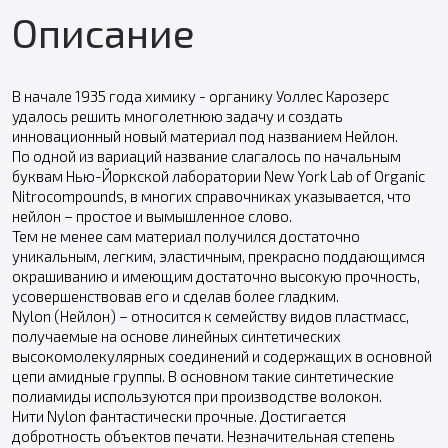
Описание
В начале 1935 года химику - органику Уоллес Карозерс
удалось решить многолетнюю задачу и создать
инновационный новый материал под названием Нейлон.
По одной из вариаций название слагалось по начальным
буквам Нью-Йоркской лаборатории New York Lab of Organic
Nitrocompounds, в многих справочниках указывается, что
нейлон – простое и вымышленное слово.
Тем не менее сам материал получился достаточно
уникальным, легким, эластичным, прекрасно поддающимся
окрашиванию и имеющим достаточно высокую прочность,
усовершенствовав его и сделав более гладким.
Nylon (Нейлон) – относится к семейству видов пластмасс,
получаемые на основе линейных синтетических
высокомолекулярных соединений и содержащих в основной
цепи амидные группы. В основном такие синтетические
полиамиды используются при производстве волокон.
Нити Nylon фантастически прочные. Достигается
добротность объектов печати. Незначительная степень