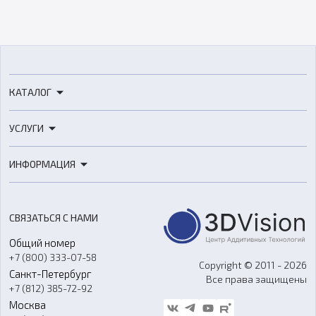
КАТАЛОГ
3D-принтеры
УСЛУГИ
3D-сканеры
3D-печать
Роботы
ИНФОРМАЦИЯ
3D-моделирование
Расходные материалы
Цены
3D-сканирование
Станки с ЧПУ
Акции
Реверс-инжиниринг
Оборудование и материалы для вакуумного литья
СВЯЗАТЬСЯ С НАМИ
Портфолио
Литье пластмасс
Аксессуары и прочее оборудование
Общий номер
О компании
Ремонт и услуги
Программное обеспечение
+7 (800) 333-07-58
Контакты
Copyright © 2011 - 2026
Санкт-Петербург
Все права защищены
Гос. закупки
+7 (812) 385-72-92
Стать дилером
Москва