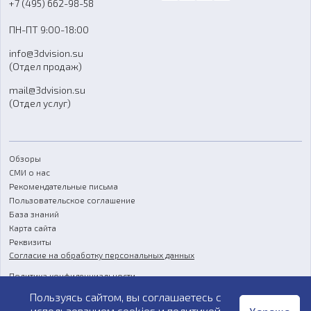
Блог
+7 (495) 662-98-58
Доставка
ПН-ПТ 9:00-18:00
Отзывы
info@3dvision.su
FAQ
(Отдел продаж)
mail@3dvision.su
(Отдел услуг)
Обзоры
СМИ о нас
Рекомендательные письма
Пользовательское соглашение
База знаний
Карта сайта
Реквизиты
Согласие на обработку персональных данных
Политика конфиденциальности
Пользуясь сайтом, вы соглашаетесь с
Публичная оферта
использованием cookies и
политикой