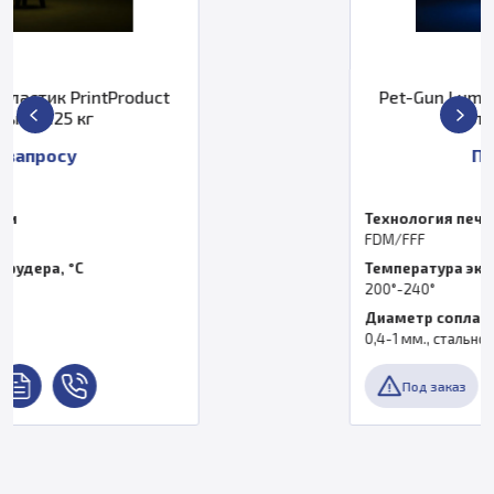
ct
Pet-Gun Lumi пластик PrintProdu
голубой, 0.25 кг
По запросу
Технология печати
FDM/FFF
Температура экструдера, °C
200°-240°
Диаметр сопла
0,4-1 мм., стальное
Под заказ