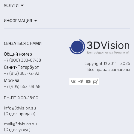
3D-принтеры
УСЛУГИ
3D-сканеры
3D-печать
Роботы
ИНФОРМАЦИЯ
3D-моделирование
Расходные материалы
Цены
3D-сканирование
Станки с ЧПУ
Акции
Реверс-инжиниринг
Оборудование и материалы для вакуумного литья
СВЯЗАТЬСЯ С НАМИ
Портфолио
Литье пластмасс
Аксессуары и прочее оборудование
Общий номер
О компании
Ремонт и услуги
Программное обеспечение
+7 (800) 333-07-58
Контакты
Copyright © 2011 - 2026
Санкт-Петербург
Все права защищены
Гос. закупки
+7 (812) 385-72-92
Стать дилером
Москва
Блог
+7 (495) 662-98-58
Доставка
ПН-ПТ 9:00-18:00
Отзывы
info@3dvision.su
FAQ
(Отдел продаж)
mail@3dvision.su
(Отдел услуг)