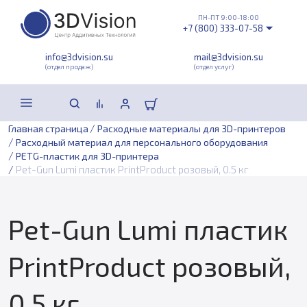
ПН-ПТ 9:00-18:00
+7 (800) 333-07-58
info@3dvision.su
mail@3dvision.su
(отдел продаж)
(отдел услуг)
/
Главная страница
Расходные материалы для 3D-принтеров
/
Расходный материал для персонального оборудования
/
PETG-пластик для 3D-принтера
/
Pet-Gun Lumi пластик PrintProduct розовый, 0.5 кг
Pet-Gun Lumi пластик
PrintProduct розовый,
0.5 кг