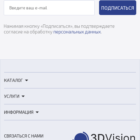
ПОДПИСАТЬСЯ
Нажимая кнопку «Подписаться», вы подтверждаете
согласие на обработку
персональных данных
.
КАТАЛОГ
3D-принтеры
УСЛУГИ
3D-сканеры
3D-печать
Роботы
ИНФОРМАЦИЯ
3D-моделирование
Расходные материалы
Цены
3D-сканирование
Станки с ЧПУ
Акции
Реверс-инжиниринг
Оборудование и материалы для вакуумного литья
СВЯЗАТЬСЯ С НАМИ
Портфолио
Литье пластмасс