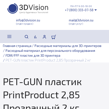
ПН-ПТ 9:00-18:00
+7 (800) 333-07-58
info@3dvision.su
mail@3dvision.su
(отдел продаж)
(отдел услуг)
/
Главная страница
Расходные материалы для 3D-принтеров
/
Расходный материал для персонального оборудования
/
FDM/FFF пластик для 3D принтера
/
PET-GUN пластик PrintProduct 2,85 Прозрачный 2 кг
PET-GUN пластик
PrintProduct 2,85
Прозрачный 2 кг