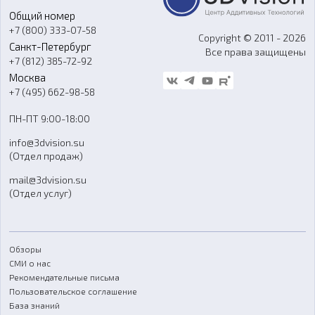
Аксессуары и прочее оборудование
Общий номер
О компании
Ремонт и услуги
Программное обеспечение
+7 (800) 333-07-58
Контакты
Copyright © 2011 - 2026
Санкт-Петербург
Все права защищены
Гос. закупки
+7 (812) 385-72-92
Стать дилером
Москва
Блог
+7 (495) 662-98-58
Доставка
ПН-ПТ 9:00-18:00
Отзывы
info@3dvision.su
FAQ
(Отдел продаж)
mail@3dvision.su
(Отдел услуг)
Обзоры
СМИ о нас
Рекомендательные письма
Пользовательское соглашение
База знаний