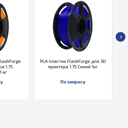
PLA пластик FlashForge для 3D
PETG пластик F
принтера 1.75 Синий 1кг
принтера 1.7
По запросу
По з