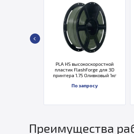
ля
PLA HS высокоскоростной
ABS пластик
г
пластик FlashForge для 3D
принтера 
принтера 1.75 Оливковый 1кг
По запросу
П
Преимущества раб