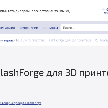
info
упки
Стать дилером
Блог
Доставка
Отзывы
FAQ
(от
ОРТФОЛИО
О КОМПАНИИ
КОНТАКТЫ
/
PETG Pro пластик FlashForge для 3D принтера 1.75 Пурпу
ринтеров
lashForge для 3D принте
е товары бренда FlashForge