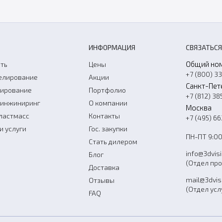
ИНФОРМАЦИЯ
СВЯЗАТЬСЯ
Общий но
ть
Цены
+7 (800) 3
елирование
Акции
Санкт-Пет
нирование
Портфолио
+7 (812) 38
-инжиниринг
О компании
Москва
ластмасс
Контакты
+7 (495) 6
и услуги
Гос. закупки
ПН-ПТ 9:00
Стать дилером
info@3dvis
Блог
(Отдел пр
Доставка
mail@3dvis
Отзывы
(Отдел усл
FAQ