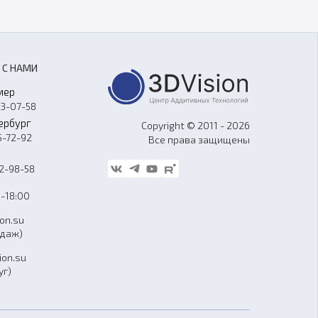
 С НАМИ
мер
33-07-58
ербург
Copyright © 2011 - 2026
5-72-92
Все права защищены
62-98-58
-18:00
ion.su
одаж)
ion.su
уг)