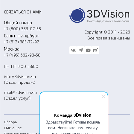
3D-сканирование
Станки с ЧПУ
Акции
Реверс-инжиниринг
Оборудование и материалы для вакуумного литья
СВЯЗАТЬСЯ С НАМИ
Портфолио
Литье пластмасс
Аксессуары и прочее оборудование
Общий номер
О компании
Ремонт и услуги
Программное обеспечение
+7 (800) 333-07-58
Контакты
Copyright © 2011 - 2026
Санкт-Петербург
Все права защищены
Гос. закупки
+7 (812) 385-72-92
Стать дилером
Москва
Блог
+7 (495) 662-98-58
Доставка
ПН-ПТ 9:00-18:00
Отзывы
info@3dvision.su
FAQ
(Отдел продаж)
mail@3dvision.su
(Отдел услуг)
Команда 3Dvision
Здравствуйте! Готовы помочь
Обзоры
вам. Напишите нам, если у
СМИ о нас
вас появятся вопросы.
Рекомендательные письма