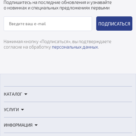
Подпишитесь на последние обновления и узнавайте
о новинках и специальных предложениях первыми
ПОДПИСАТЬСЯ
Нажимая кнопку «Подписаться», вы подтверждаете
согласие на обработку
персональных данных
.
КАТАЛОГ
3D-принтеры
УСЛУГИ
3D-сканеры
3D-печать
Роботы
ИНФОРМАЦИЯ
3D-моделирование
Расходные материалы
Цены